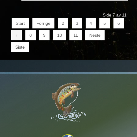
Side 7 av 11
Start
Forrige
2
3
4
5
6
7
8
9
10
11
Neste
Siste