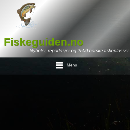
Fiskeguiden.no
Nyheter, reportasjer og 2500 norske fiskeplasser
Menu