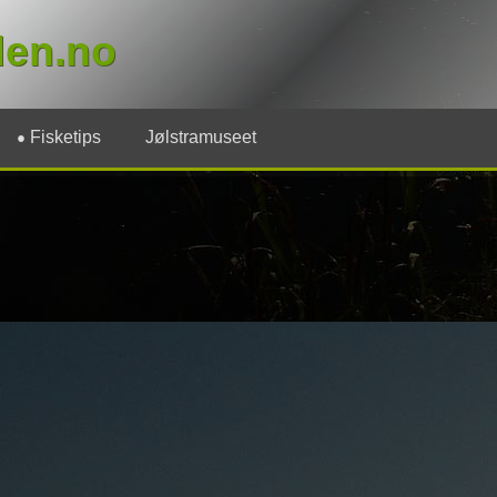
den.no
Fisketips
Jølstramuseet