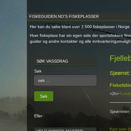
FISKEGUIDEN.NO'S FISKEPLASSER
Her kan du søke blant over 2.500 fiskeplasser i Norge.
Hver fiskeplass har sin egen side der sportsfiskere finn
guider og andre kontakter og alle innkvarteringsmuligh
Fjelle
SØK VASSDRAG
Søk
Sjøørret
Fisketide
<2h>
Turkar
Søk
Sjøørreten 
Eller:
Kart over f