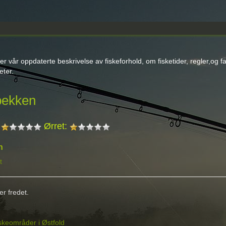
er vår oppdaterte beskrivelse av fiskeforhold, om fisketider, regler,og fa
eter.
bekken
:
Ørret:
n
t
er fredet.
iskeområder i Østfold