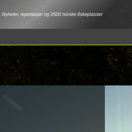
Nyheter, reportasjer og 2500 norske fiskeplasser