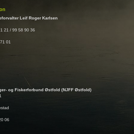
jon
eforvalter Leif Roger Karlsen
71 21 / 99 58 90 36
 71 01
er- og Fiskerforbund Østfold (NJFF Østfold)
1
estad
20 06