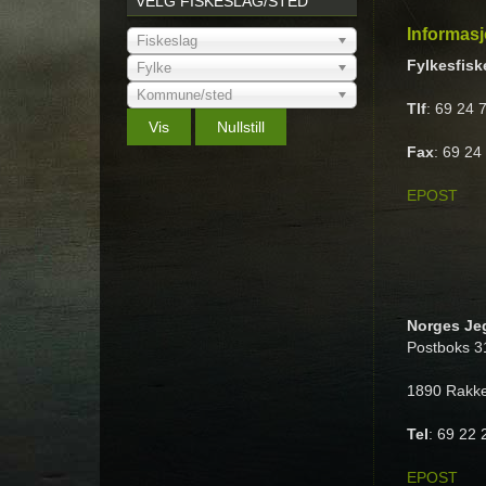
VELG FISKESLAG/STED
Informas
Fiskeslag
Fylkesfisk
Fylke
Kommune/sted
Tlf
: 69 24 
Fax
: 69 24
EPOST
Norges Jeg
Postboks 3
1890 Rakk
Tel
: 69 22 
EPOST