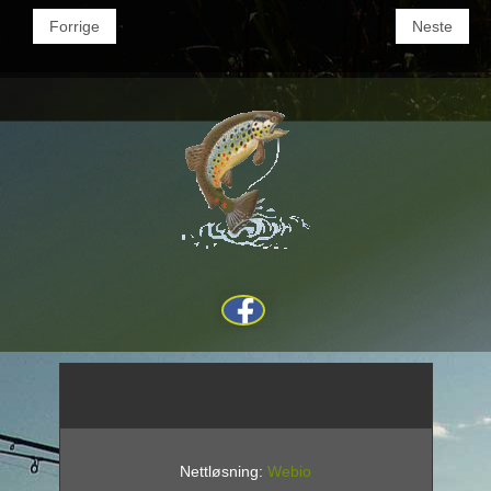
Forrige
Neste
Nettløsning:
Webio