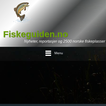
Fiskeguiden.no
Nyheter, reportasjer og 2500 norske fiskeplasser
Menu