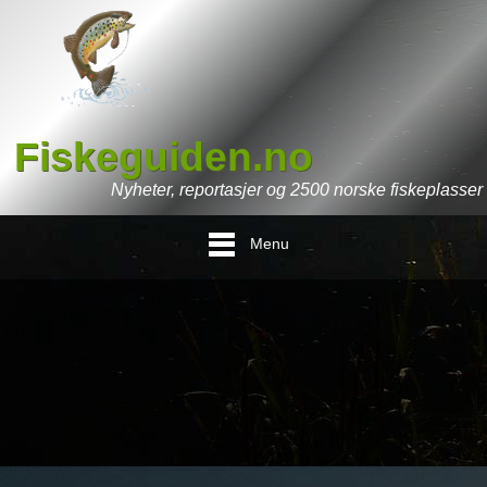
Fiskeguiden.no
Nyheter, reportasjer og 2500 norske fiskeplasser
Menu