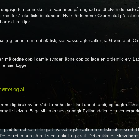
engasjerte mennesker har vært med på dugnad rundt elven det siste åre
fjernet for å øke fiskebestanden. Hvert år kommer Grønn etat på fiskebe
har økt fra i fjor.
har jeg funnet omtrent 50 fisk, sier vassdragforvalter fra Grønn etat, 
må ordne opp i gamle synder, åpne opp og lage en ordentlig elv. Lage
me, sier Egge.
 ørret og ål
remtidig bruk av området inneholder blant annet tursti, og sagbrukshist
nmølle i elven. Egge vil ha et sted som gir Fyllingsdalen en eventyrpar
dig glad for det som blir gjort. Vassdragsforvalteren er fiskeinteressert
 Det er rett mann på rett sted, enkelt og greit. Det er ikke en skrivebords