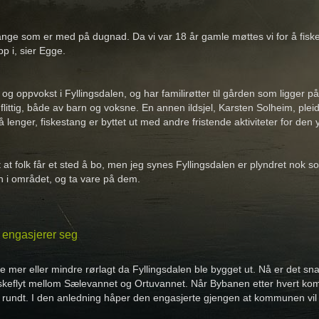
nge som er med på dugnad. Da vi var 18 år gamle møttes vi for å fiske, 
pp i, sier Egge.
 og oppvokst i Fyllingsdalen, og har familirøtter til gården som ligger 
flittig, både av barn og voksne. En annen ildsjel, Karsten Solheim, pleid
nå lenger, fiskestang er byttet ut med andre fristende aktiviteter for den
nt at folk får et sted å bo, men jeg synes Fyllingsdalen er plyndret nok 
n i området, og ta vare på dem.
e engasjerer seg
e mer eller mindre rørlagt da Fyllingsdalen ble bygget ut. Nå er det sn
skeflyt mellom Sælevannet og Ortuvannet. Når Bybanen etter hvert komm
rundt. I den anledning håper den engasjerte gjengen at kommunen vil å