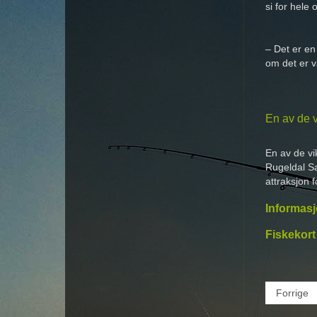
si for hele
– Det er en
om det er va
En av de v
En av de vi
Rugeldal Sa
attraksjon 
Informas
Fiskekort
Forrige