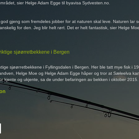
 området, sier Helge Adam Egge til byavisa Sydvesten.no.
 god gjeng som fremdeles jobber for at naturen skal leve. Naturen lar 
nskelig for den. Jeg blir helt rørt. Det er helt fantastisk, sier Helge Mo
iktige sjøørretbekkene i Bergen
ktige sjøørretbekkene i Fyllingsdalen i Bergen. Her ble tatt mye fisk i 
ndven, Helge Moe og Helge Adam Egge håper og tror at Sæleelva kan sett
for kjente og ukjente, sa de under befaringen av bekken i oktober 2015
jon