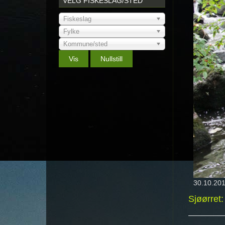
VELG FISKESLAG/STED
Fiskeslag
Fylke
Kommune/sted
30.10.201
Sjøørret