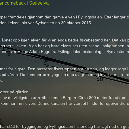
jør comeback i Sæleelva
per fremdeles gjennom den gamle elven i Fyllingsdalen. Etter lenger 
den i elven, skriver Sydvesten.no 30.oktober 2015.
r åpnet opp igjen elven får vi en enda bedre fiskebestand her. Det kan bli
ærhet til elven. Å gå her og høre elvesuset uten bilene i bakgrunnen,
rene, sier Helge Adam Egge fra Fyllingsdalen historielag til Sydvesten.n
er for å gyte. Den passerer fisketrappen om høsten, og legger rogn i 
 på våren. Da kommer ørretyngelen opp av grusen og lever der i to-tre 
k.
røtter på gården
 av de viktigste sjøørretbekkene i Bergen. Cirka 800 meter fra utløpet
kommer inn i elven. Denne kanalen har vært et hinder for oppvandrende 
har stått for byggingen, og Fyllingsdalen historielag har lagt ned en g