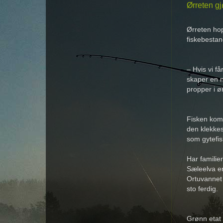
Ørreten g
Ørreten hop
fiskebestan
– Hvis vi få
skaper en n
propper i ø
Fisken komm
den klekkes
som gytefis
Har familie
Sæleelva en
Ortuvannet 
sto ferdig.
Grønn etat 