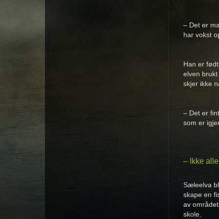
– Det er ma
har vokst o
Han er født
elven brukt 
skjer ikke 
– Det er fi
som er igje
– Ikke all
Sæleelva bl
skape en fi
av området 
skole.