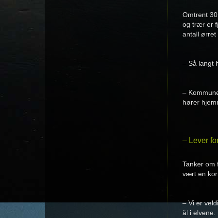
Omtrent 30 
og trær er 
antall ørret 
– Så langt 
– Kommunen 
hører hjem
– Lever for
Tanker om f
vært en kor
– Vi er vel
ål i elvene.