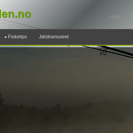
den.no
Fisketips
Jølstramuseet