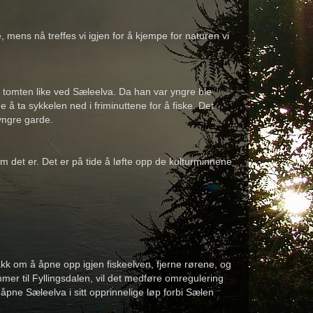
mens nå treffes vi igjen for å kjempe for naturen vi
på tomten like ved Sæleelva. Da han var yngre ble
e å ta sykkelen ned i friminuttene for å fiske. Det
 yngre garde.
som det er. Det er på tide å løfte opp de kulturminnene
akk om å åpne opp igjen fiskeelven, fjerne rørene, og
er til Fyllingsdalen, vil det medføre omregulering
pne Sæleelva i sitt opprinnelige løp forbi Sælen