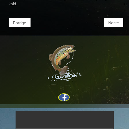
kald.
Forrige
Neste