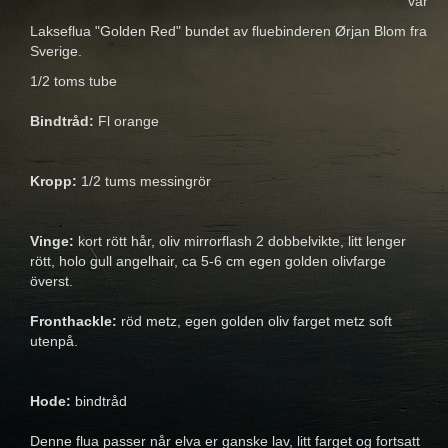
vår
Lakseflua "Golden Red" bundet av fluebinderen Ørjan Blom fra
Sverige.
1/2 toms tube
Bindtråd:
Fl orange
Kropp:
1/2 tums messingrör
Vinge:
kort rött hår, oliv mirrorflash 2 dobbelvikte, litt lenger
rött, holo gull angelhair, ca 5-6 cm egen golden olivfarge
överst.
Fronthackle:
röd metz, egen golden oliv farget metz soft
utenpå.
Hode:
bindtråd
Denne flua passer når elva er ganske lav, litt farget og fortsatt