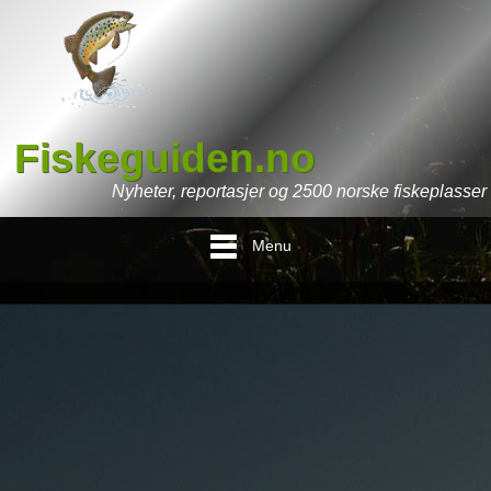
Fiskeguiden.no
Nyheter, reportasjer og 2500 norske fiskeplasser
Menu