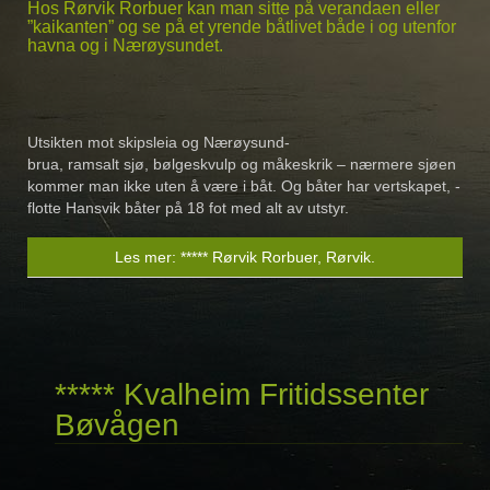
Hos Rørvik Rorbuer kan man sitte på verandaen eller
”kaikanten” og se på et yrende båtlivet både i og utenfor
havna og i Nærøysundet.
Utsikten mot skipsleia og Nærøysund-
brua, ramsalt sjø, bølgeskvulp og måkeskrik – nærmere sjøen
kommer man ikke uten å være i båt. Og båter har vertskapet, -
flotte Hansvik båter på 18 fot med alt av utstyr.
Les mer: ***** Rørvik Rorbuer, Rørvik.
***** Kvalheim Fritidssenter
Bøvågen