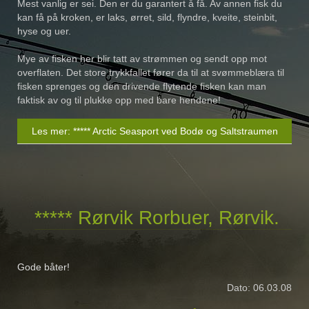
Mest vanlig er sei. Den er du garantert å få. Av annen fisk du
kan få på kroken, er laks, ørret, sild, flyndre, kveite, steinbit,
hyse og uer.
Mye av fisken her blir tatt av strømmen og sendt opp mot
overflaten. Det store trykkfallet fører da til at svømmeblæra til
fisken sprenges og den drivende flytende fisken kan man
faktisk av og til plukke opp med bare hendene!
Les mer: ***** Arctic Seasport ved Bodø og Saltstraumen
***** Rørvik Rorbuer, Rørvik.
Gode båter!
Dato: 06.03.08