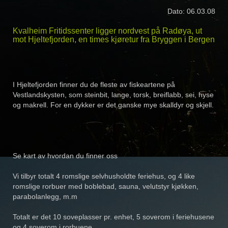
Dato: 06.03.08
Kvalheim Fritidssenter ligger nordvest på Radøya, ut
mot Hjeltefjorden, en times kjøretur fra Bryggen i Bergen
I Hjeltefjorden finner du de fleste av fiskeartene på
Vestlandskysten, som steinbit, lange, torsk, breiflabb, sei, hyse
og makrell. For en dykker er det ganske mye skalldyr og skjell.
Se kart av hvordan du finner oss
Vi tilbyr totalt 4 romslige selvhusholdte feriehus, og 4 like
romslige rorbuer med boblebad, sauna, velutstyr kjøkken,
parabolanlegg, m.m
Totalt er det 10 soveplasser pr. enhet, 5 soverom i feriehusene
og 4 soverom i rorbuene.