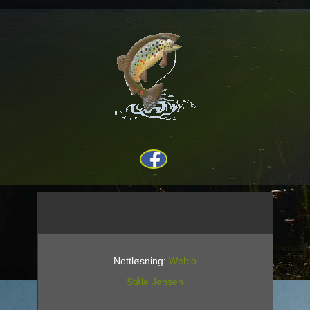
Nettløsning:
Webio
Ståle Jensen