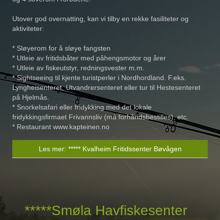
Utover god overnatting, kan vi tilby en rekke fasiliteter og
aktiviteter:
* Sløyerom for å sløye fangsten
* Utleie av fritidsbåter med påhengsmotor og årer
* Utleie av fiskeutstyr, redningsvester m.m.
* Sightseeing til kjente turistperler i Nordhordland. F.eks.
Lyngheisenteret, Utvandrersenteret eller tur til Hestesenteret
på Hjelmås.
* Snorkelsafari eller fridykking med det lokale
fridykkingsfirmaet Frivannsliv (må forhåndsbestilles), etc.
* Restaurant www.kapteinen.no
Les mer: ***** Kvalheim Fritidssenter Bøvågen
*****Smøla Havfiskesenter