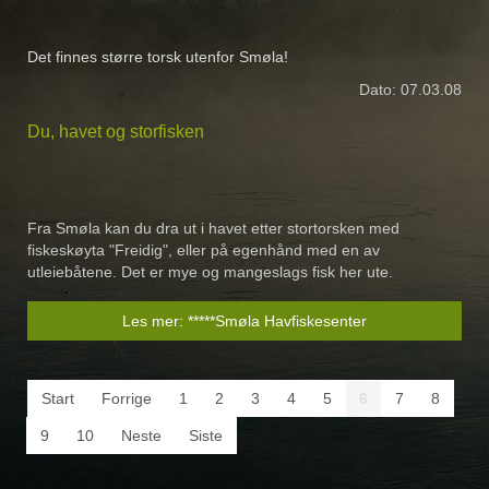
Det finnes større torsk utenfor Smøla!
Dato: 07.03.08
Du, havet og storfisken
Fra Smøla kan du dra ut i havet etter stortorsken med
fiskeskøyta "Freidig", eller på egenhånd med en av
utleiebåtene. Det er mye og mangeslags fisk her ute.
Les mer: *****Smøla Havfiskesenter
Start
Forrige
1
2
3
4
5
6
7
8
9
10
Neste
Siste