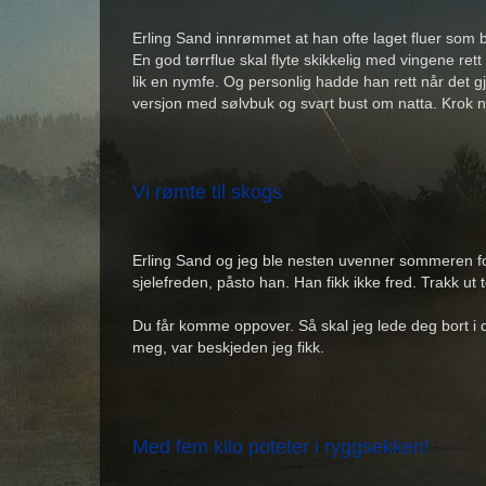
Erling Sand innrømmet at han ofte laget fluer som 
En god tørrflue skal flyte skikkelig med vingene ret
lik en nymfe. Og personlig hadde han rett når det g
versjon med sølvbuk og svart bust om natta. Krok nr.
Vi rømte til skogs
Erling Sand og jeg ble nesten uvenner sommeren for
sjelefreden, påsto han. Han fikk ikke fred. Trakk 
Du får komme oppover. Så skal jeg lede deg bort i de
meg, var beskjeden jeg fikk.
Med fem kilo poteter i ryggsekken!