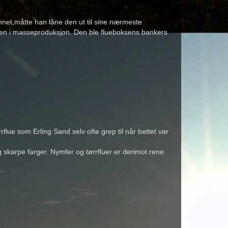
net,måtte han låne den ut til sine nærmeste
te den i masseproduksjon. Den ble flueboksens bankers
flue som Erling Sand selv ofte grep til når bettet var
og skarpe farger. Nymfer og tørrfluer er derimot rene