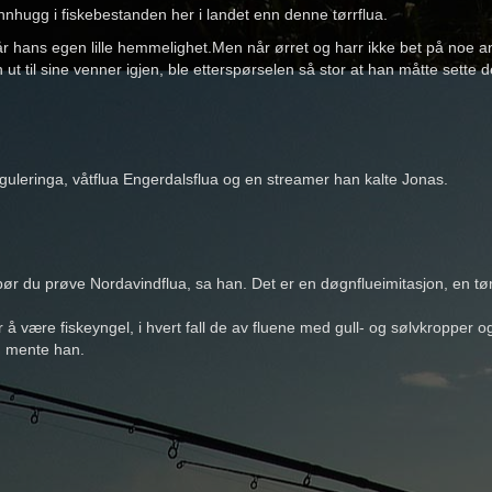
innhugg i fiskebestanden her i landet enn denne tørrflua.
 hans egen lille hemmelighet.Men når ørret og harr ikke bet på noe an
n ut til sine venner igjen, ble etterspørselen så stor at han måtte set
uleringa, våtflua Engerdalsflua og en streamer han kalte Jonas.
ør du prøve Nordavindflua, sa han. Det er en døgnflueimitasjon, en tørr
for å være fiskeyngel, i hvert fall de av fluene med gull- og sølvkropper 
e, mente han.