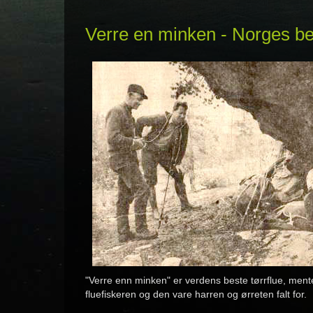
Verre en minken - Norges bes
"Verre enn minken" er verdens beste tørrflue, ment
fluefiskeren og den vare harren og ørreten falt for.