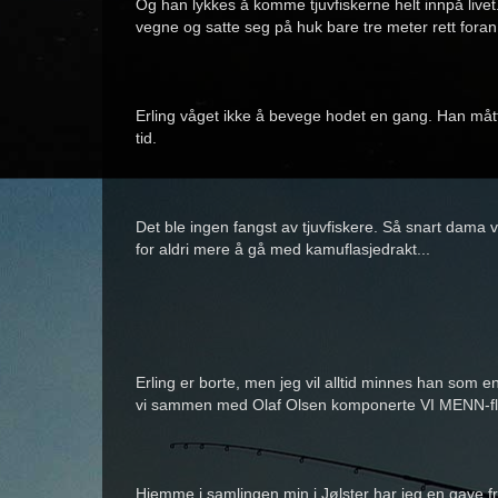
Og han lykkes å komme tjuvfiskerne helt innpå live
vegne og satte seg på huk bare tre meter rett foran
Erling våget ikke å bevege hodet en gang. Han måt
tid.
Det ble ingen fangst av tjuvfiskere. Så snart dama v
for aldri mere å gå med kamuflasjedrakt...
Erling er borte, men jeg vil alltid minnes han som e
vi sammen med Olaf Olsen komponerte VI MENN-flua,
Hjemme i samlingen min i Jølster har jeg en gave fra 