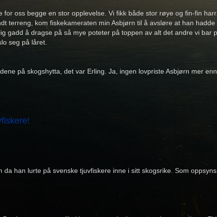
 oss begge en stor opplevelse. Vi fikk både stor røye og fin-fin harr. 
dt terreng, kom fiskekameraten min Asbjørn til å avsløre at han hadde
lig gadd å dragse på så mye poteter på toppen av alt det andre vi bar på
lo seg på låret.
ene på skogshytta, det var Erling. Ja, ingen lovpriste Asbjørn mer en
fiskere!
 om da han lurte på svenske tjuvfiskere inne i sitt skogsrike. Som opps