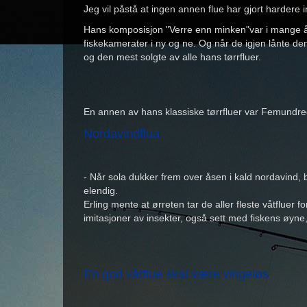
Jeg vil påstå at ingen annen flue har gjort hardere 
Hans komposisjon "Verre enn minken"var i mange år
fiskekamerater i ny og ne. Og når de igjen lånte de
og den mest solgte av alle hans tørrfluer.
En annen av hans klassiske tørrfluer var Femundreg
Nordavindflua
- Når sola dukker frem over åsen i kald nordavind, b
elendig.
Erling mente at ørreten tar de aller fleste våtfluer 
imitasjoner av insekter, også sett med fiskens øyn
En god våtflue skal være vingeløs