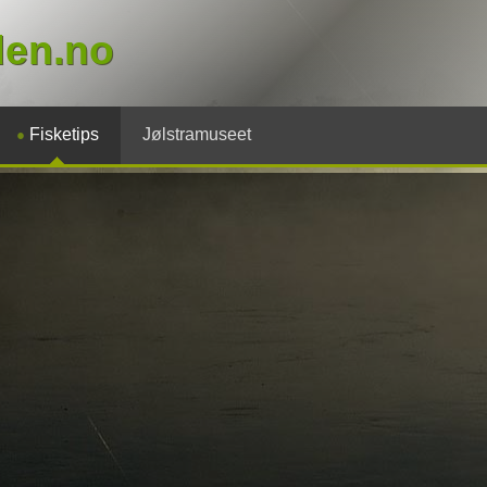
den.no
Fisketips
Jølstramuseet