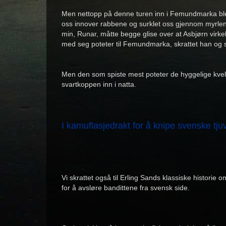
Men nettopp på denne turen inn i Femundmarka ble for
oss innover rabbene og surklet oss gjennom myrlen
min, Runar, måtte begge glise over at Asbjørn virke
med seg poteter til Femundmarka, skrattet han og s
Men den som spiste mest poteter de hyggelige kveld
svartkoppen inn i natta.
I kamuflasjedrakt for å knipe svenske tjuv
Vi skrattet også til Erling Sands klassiske historie
for å avsløre bandittene fra svensk side.