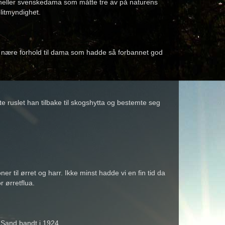
i heller svenskedama som måtte tre av på naturens
litmyndighet.
s nære forhold til dama som hadde så forbannet god
te ruslet han tilbake til skogshytta og bestemte seg
 til ørret og harr. Ikke minst hadde vi en fin tid da
 ørretflua.
 Sand bandt i 1924...