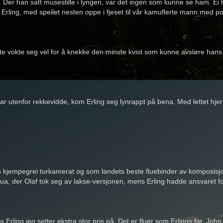
t. Der han satt musestille i lyngen, var det ingen som kunne se ham. E
 Erling, med speilet nesten oppe i fjeset til vår kamuflerte mann med po
te vokte seg vel for å knekke den minste kvist som kunne avsløre han
ar utenfor rekkevidde, kom Erling seg lynrappt på bena. Med lettet hjer
n kjempegrei turkamerat og som landets beste fluebinder av komposisjoner
 der Olaf tok seg av lakse-versjonen, mens Erling hadde ansvaret for
Erling jeg setter ekstra stor pris på. Det er fluer som Erlings far, John