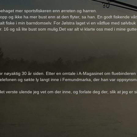
behaget mer sportsfiskeren enn ørreten og harren.
t opp og ikke ha mer bust enn at den flyter, sa han. En godt fiskende v
jalt fiske i min barndomselv. For Jølstra laget vi en våtflue med sølvbu
 16 og så lite bust som mulig.Det var alt vi klarte oss med i mine gutt
 nøyaktig 30 år siden. Etter en omtale i A-Magasinet om fluebinderen 
ut telefonen og søkte ly langt inne i Femundmarka, der han var oppsyns
t verste ulende jeg vet om der inne, og forlate deg der, slik at jeg er s