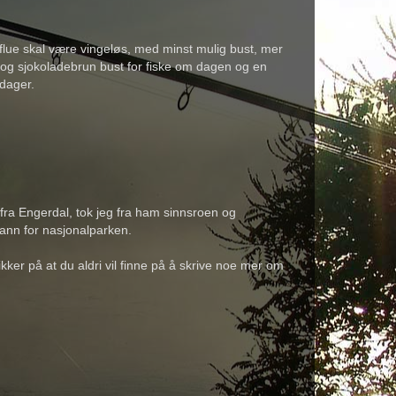
åtflue skal være vingeløs, med minst mulig bust, mer
k og sjokoladebrun bust for fiske om dagen og en
edager.
fra Engerdal, tok jeg fra ham sinnsroen og
mann for nasjonalparken.
ikker på at du aldri vil finne på å skrive noe mer om