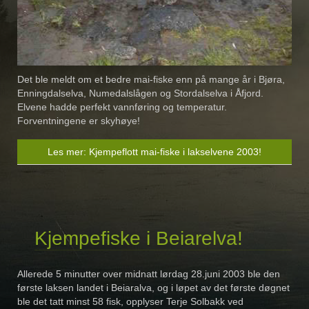
Det ble meldt om et bedre mai-fiske enn på mange år i Bjøra,
Enningdalselva, Numedalslågen og Stordalselva i Åfjord.
Elvene hadde perfekt vannføring og temperatur.
Forventningene er skyhøye!
Les mer: Kjempeflott mai-fiske i lakselvene 2003!
Kjempefiske i Beiarelva!
Allerede 5 minutter over midnatt lørdag 28.juni 2003 ble den
første laksen landet i Beiaralva, og i løpet av det første døgnet
ble det tatt minst 58 fisk, opplyser Terje Solbakk ved