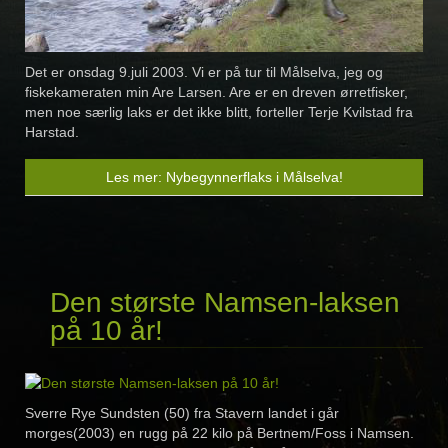
Det er onsdag 9.juli 2003. Vi er på tur til Målselva, jeg og
fiskekameraten min Are Larsen. Are er en dreven ørretfisker,
men noe særlig laks er det ikke blitt, forteller Terje Kvilstad fra
Harstad.
Les mer: Nybegynnerflaks i Målselva!
Den største Namsen-laksen
på 10 år!
Sverre Rye Sundsten (50) fra Stavern landet i går
morges(2003) en rugg på 22 kilo på Bertnem/Foss i Namsen.