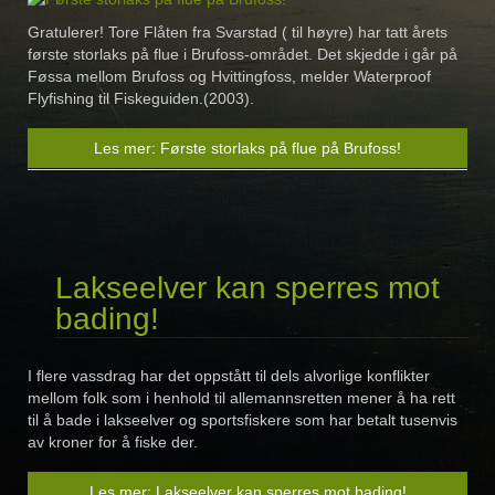
Gratulerer! Tore Flåten fra Svarstad ( til høyre) har tatt årets
første storlaks på flue i Brufoss-området. Det skjedde i går på
Føssa mellom Brufoss og Hvittingfoss, melder Waterproof
Flyfishing til Fiskeguiden.(2003).
Les mer: Første storlaks på flue på Brufoss!
Lakseelver kan sperres mot
bading!
I flere vassdrag har det oppstått til dels alvorlige konflikter
mellom folk som i henhold til allemannsretten mener å ha rett
til å bade i lakseelver og sportsfiskere som har betalt tusenvis
av kroner for å fiske der.
Les mer: Lakseelver kan sperres mot bading!