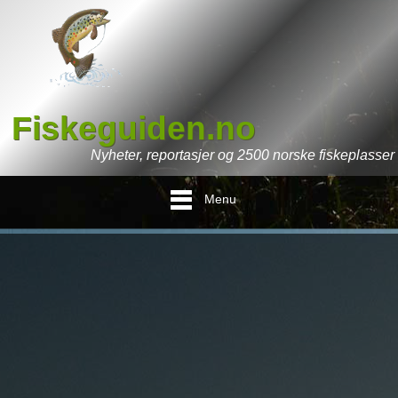
Fiskeguiden.no
Nyheter, reportasjer og 2500 norske fiskeplasser
Menu