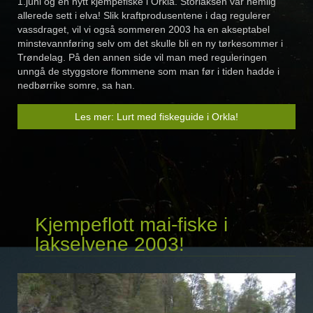
1.juni og en nytt kjempefiske i Orkla. Storlaksen var nemlig
allerede sett i elva! Slik kraftprodusentene i dag regulerer
vassdraget, vil vi også sommeren 2003 ha en akseptabel
minstevannføring selv om det skulle bli en ny tørkesommer i
Trøndelag. På den annen side vil man med reguleringen
unngå de styggstore flommene som man før i tiden hadde i
nedbørrike somre, sa han.
Les mer: Lurt med fiskeguide i Orkla!
Kjempeflott mai-fiske i
lakselvene 2003!