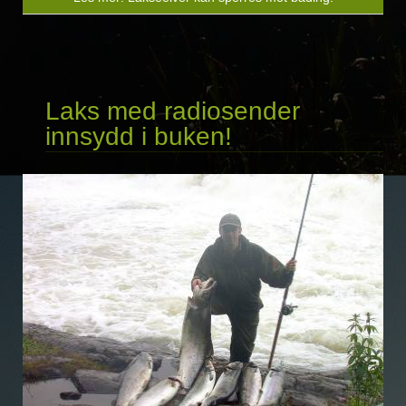
Laks med radiosender
innsydd i buken!