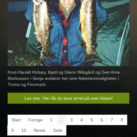
Knut-Harald Hofsøy, Kjetil og Glenn Wilsgård og Geir Arne
Markussen i Senja avslører her sine fiskehemmeligheter i
Troms og Finnmark.
Les mer: Her får du bare ørret på over kiloen!
Start
Forrige
1
2
3
4
5
6
7
8
9
10
Neste
Siste