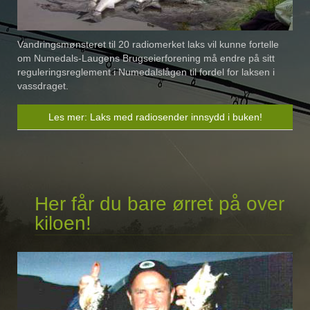
Vandringsmønsteret til 20 radiomerket laks vil kunne fortelle
om Numedals-Laugens Brugseierforening må endre på sitt
reguleringsreglement i Numedalslågen til fordel for laksen i
vassdraget.
Les mer: Laks med radiosender innsydd i buken!
Her får du bare ørret på over
kiloen!